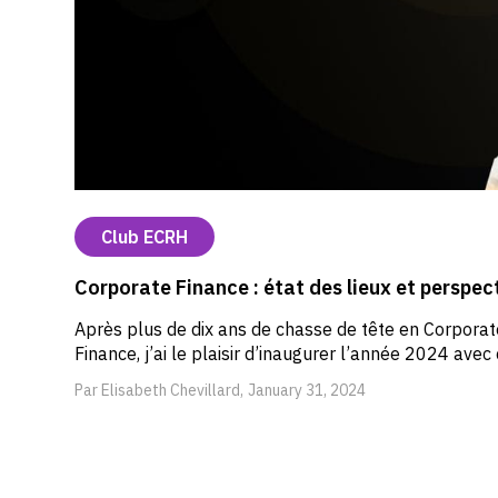
Club ECRH
Corporate Finance : état des lieux et perspe
Après plus de dix ans de chasse de tête en Corporat
Finance, j’ai le plaisir d’inaugurer l’année 2024 avec 
Mon objectif : vous partager les coulisses de mon mé
Par Elisabeth Chevillard,
January 31, 2024
vous livrer – en toute subjectivité ! – mes intuitions e
analyses tirées de mon expérience « terrain » : des m
d’heures de conversation/entretien avec clients et c
pour recueillir leurs aspirations, enjeux business,