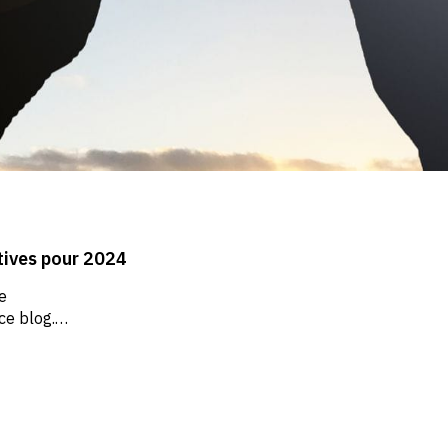
ctives pour 2024
e
ce blog.
tier,
t
illiers
andidats